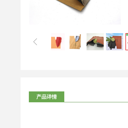
ꁆ
产品详情