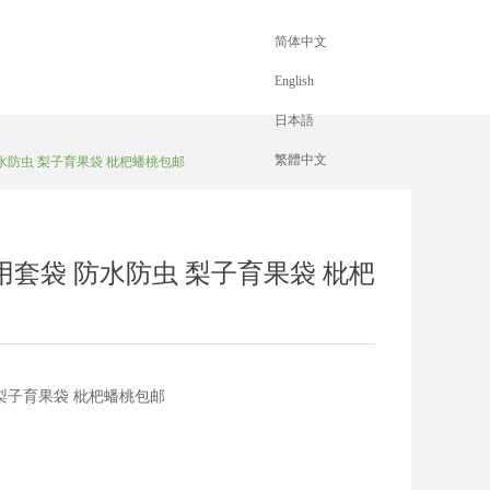
简体中文
English
们
盛信果袋厂采购商城
日本語
们
盛信果袋厂采购商城
繁體中文
水防虫 梨子育果袋 枇杷蟠桃包邮
用套袋 防水防虫 梨子育果袋 枇杷
梨子育果袋 枇杷蟠桃包邮