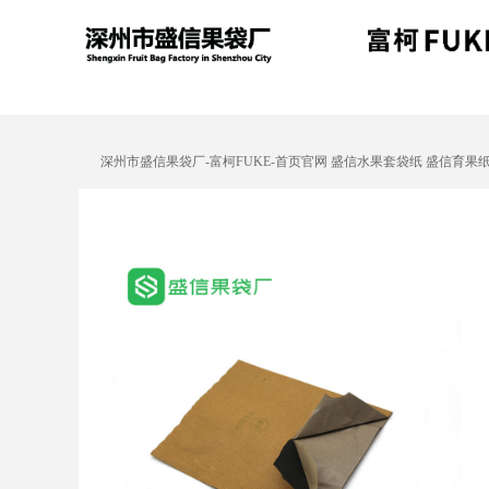
首页
公司概况
首页
公司概况
深州市盛信果袋厂-富柯FUKE-首页官网 盛信水果套袋纸 盛信育果